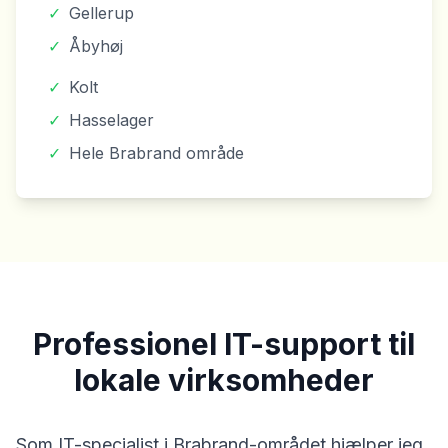
✓
Gellerup
✓
Åbyhøj
✓
Kolt
✓
Hasselager
✓
Hele Brabrand område
Professionel IT-support til
lokale virksomheder
Som IT-specialist i Brabrand-området hjælper jeg