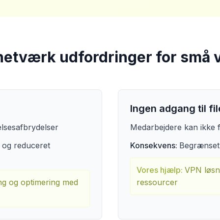
netværk udfordringer for små
Ingen adgang til f
elsesafbrydelser
Medarbejdere kan ikke f
 og reduceret
Konsekvens:
Begrænset f
Vores hjælp:
VPN løsni
ng og optimering med
ressourcer