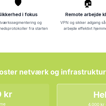
🛡️
🏠
Sikkerhed i fokus
Remote arbejde k
tværkssegmentering og
VPN og sikker adgang så
hedsprotokoller fra starten
arbejde effektivt hjemm
oster netværk og infrastruktur
 kr
He
ime
4.000 kr 