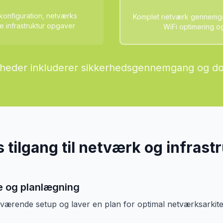
konfiguration, netværks
Komplet netværk gennemgan
e infrastruktur opgaver
WiFi optimering o
heder inkluderer sikkerhedsgennemgang og d
 tilgang til netværk og infrast
e og planlægning
uværende setup og laver en plan for optimal netværksarkit