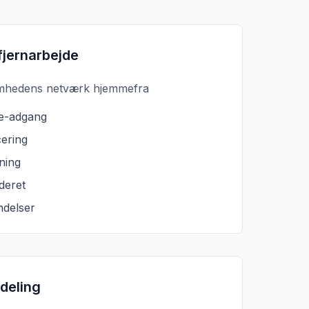
fjernarbejde
somhedens netværk hjemmefra
e-adgang
cering
ning
deret
ndelser
 deling