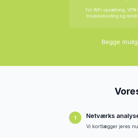
For WiFi opsætning, VPN 
troubleshooting og mindr
Begge mulig
Vores
Netværks analys
1
Vi kortlægger jeres n