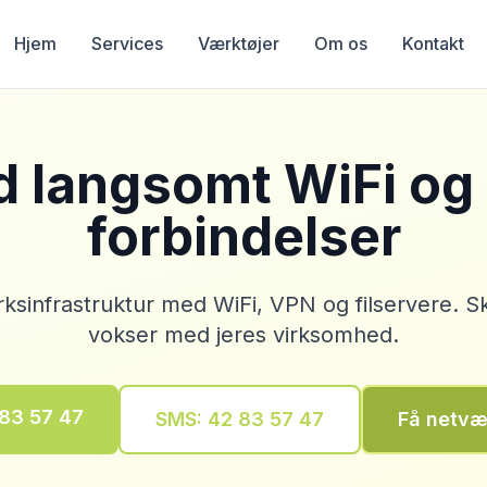
Hjem
Services
Værktøjer
Om os
Kontakt
d langsomt WiFi og 
forbindelser
rksinfrastruktur med WiFi, VPN og filservere. S
vokser med jeres virksomhed.
 83 57 47
SMS: 42 83 57 47
Få netvæ