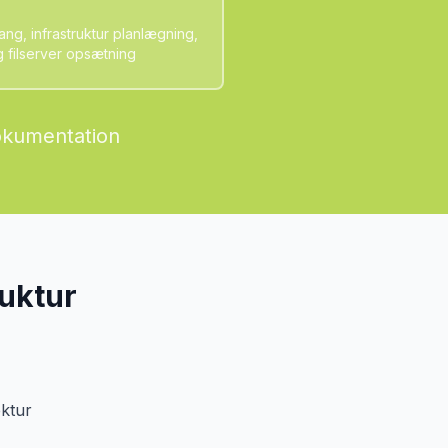
g, infrastruktur planlægning,
g filserver opsætning
okumentation
ruktur
ektur