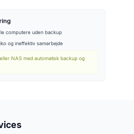
ring
uelle computere uden backup
iko og ineffektiv samarbejde
r eller NAS med automatisk backup og
vices