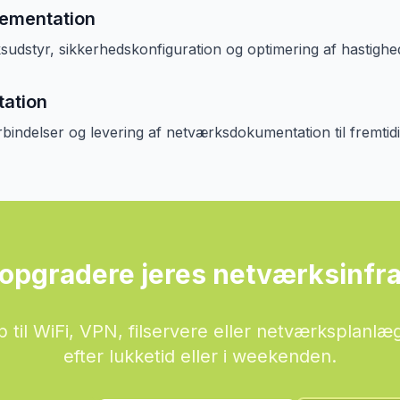
lementation
udstyr, sikkerhedskonfiguration og optimering af hastighed 
tation
orbindelser og levering af netværksdokumentation til fremtid
at opgradere jeres netværksinfr
ælp til WiFi, VPN, filservere eller netværksplan
efter lukketid eller i weekenden.