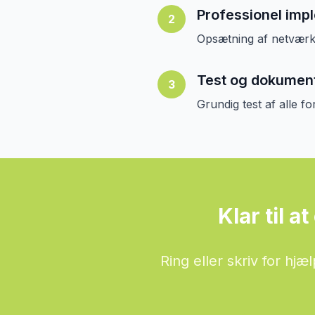
Professionel imp
2
Opsætning af netværks
Test og dokumen
3
Grundig test af alle f
Klar til 
Ring eller skriv for hj