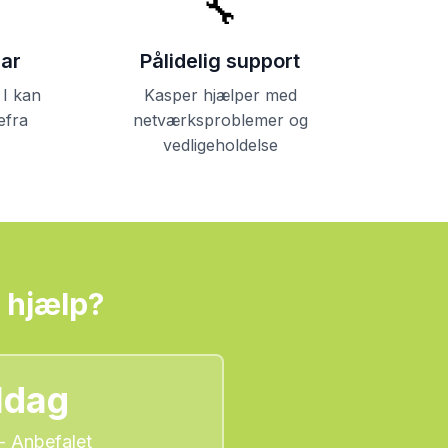
🔧
lar
Pålidelig support
 I kan
Kasper hjælper med
efra
netværksproblemer og
vedligeholdelse
 hjælp?
ldag
- Anbefalet