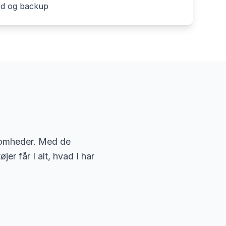
hed og backup
ksomheder. Med de
r får I alt, hvad I har