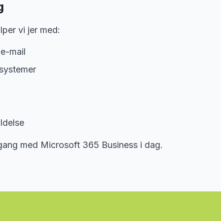
g
per vi jer med:
e-mail
 systemer
ldelse
 gang med Microsoft 365 Business i dag.