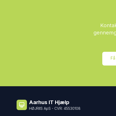
Kontak
gennemga
Få
Aarhus IT Hjælp
HØJRIIS ApS - CVR: 45530108