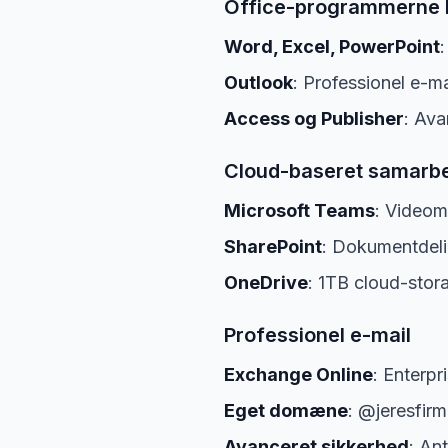
Office-programmerne I
Word, Excel, PowerPoint
Outlook
: Professionel e-m
Access og Publisher
: Ava
Cloud-baseret samarb
Microsoft Teams
: Videom
SharePoint
: Dokumentdeli
OneDrive
: 1TB cloud-stor
Professionel e-mail
Exchange Online
: Enterpr
Eget domæne
: @jeresfir
Avanceret sikkerhed
: An