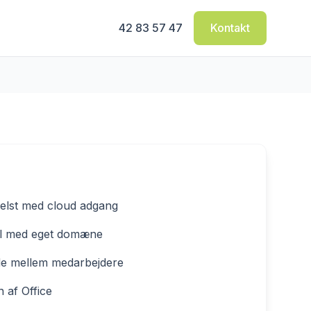
42 83 57 47
Kontakt
elst med cloud adgang
il med eget domæne
jde mellem medarbejdere
n af Office