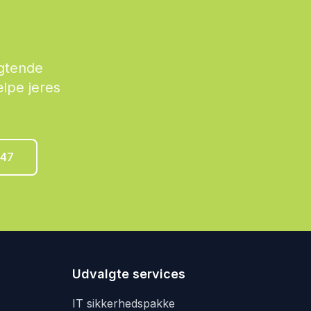
igtende
lpe jeres
 47
Udvalgte services
IT sikkerhedspakke