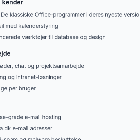
 kender
: De klassiske Office-programmer i deres nyeste versio
ail med kalenderstyring
ncerede værktøjer til database og design
ejde
øder, chat og projektsamarbejde
ng og intranet-løsninger
age per bruger
ise-grade e-mail hosting
ma.dk e-mail adresser
ti-spam og malware beskyttelse